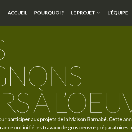
ACCUEIL
POURQUOI ?
LE PROJET
L’ÉQUIPE
S
GNONS
S À L’OEU
our participer aux projets de la Maison Barnabé. Cette an
nce ont initié les travaux de gros oeuvre préparatoires p