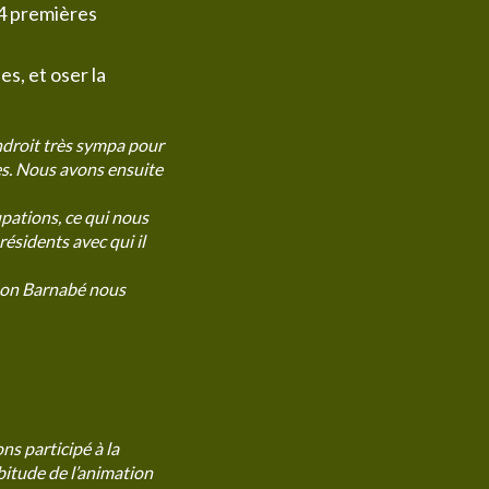
 4 premières
s, et oser la
endroit très sympa pour
ies. Nous avons ensuite
upations, ce qui nous
résidents avec qui il
ison Barnabé nous
s participé à la
bitude de l’animation