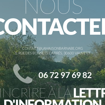
NOUS
CONTACTE
CONTACT@LAMAISONBARNABE.ORG
1, RUE DES BONNETS CARRÉS, 30600 VAUVERT
06 72 97 69 82
'INCRIRE À LA
LETT
D'INFORMATION