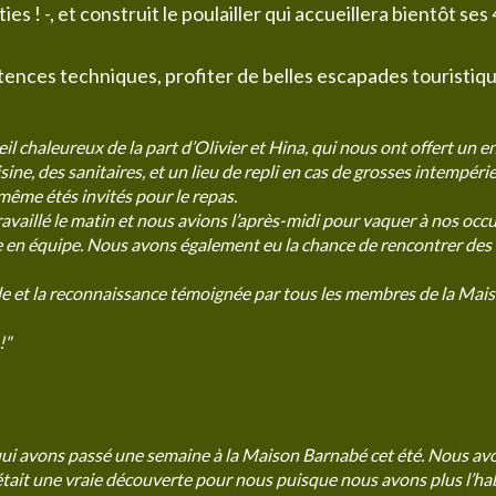
s ! -, et construit le poulailler qui accueillera bientôt ses
tences techniques, profiter de belles escapades touristique
il chaleureux de la part d’Olivier et Hina, qui nous ont offert un 
isine, des sanitaires, et un lieu de repli en cas de grosses intempér
 même étés invités pour le repas.
ravaillé le matin et nous avions l’après-midi pour vaquer à nos occ
vie en équipe. Nous avons également eu la chance de rencontrer des 
ble et la reconnaissance témoignée par tous les membres de la Ma
!"
 avons passé une semaine à la Maison Barnabé cet été. Nous avon
i était une vraie découverte pour nous puisque nous avons plus l’ha